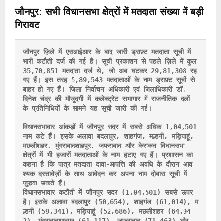
जौनपुर: सभी विधानसभा क्षेत्रों में मतदाता संख्या में बड़ी
गिरावट
जौनपुर ज़िले में एसआईआर के बाद जारी ड्राफ़्ट मतदाता सूची में 
भारी कटौती दर्ज की गई है। सूची प्रकाशन से पहले ज़िले में कुल 
35,70,851 मतदाता दर्ज थे, जो अब घटकर 29,81,308 रह 
गए हैं। इस तरह 5,89,543 मतदाताओं के नाम ड्राफ़्ट सूची से 
बाहर हो गए हैं। जिला निर्वाचन अधिकारी एवं जिलाधिकारी डॉ. 
दिनेश चंद्र की मौजूदगी में कलेक्ट्रेट सभागार में राजनीतिक दलों 
के प्रतिनिधियों के सामने यह सूची जारी की गई।
विधानसभावार आंकड़ों में जौनपुर सदर में सबसे अधिक 1,04,501 
नाम कटे हैं। इसके अलावा बदलापुर, शाहगंज, मल्हनी, मड़ियाहूं, 
मछलीशहर, मुंगराबादशाहपुर, जफराबाद और केराकत विधानसभा 
क्षेत्रों में भी हजारों मतदाताओं के नाम हटाए गए हैं। प्रशासन का 
कहना है कि पात्र मतदाता दावा-आपत्ति की अवधि के दौरान आव
श्यक दस्तावेज़ों के साथ आवेदन कर अपना नाम दोबारा सूची में 
जुड़वा सकते हैं।

विधानसभावार कटौती में जौनपुर सदर (1,04,501) सबसे ऊपर 
है। इसके अलावा बदलापुर (50,654), शाहगंज (61,014), म
ल्हनी (59,341), मड़ियाहूं (52,686), मछलीशहर (64,94
2), मुंगराबादशाहपुर (61,117), जफराबाद (71,463) और 