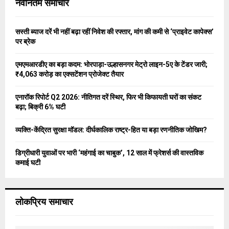
नवीनतम समाचार
h
f
A
o
सस्ती ब्याज दरें भी नहीं बढ़ा रहीं निवेश की रफ्तार, मांग की कमी से ‘प्राइवेट कापेक्स’
r
R
पर ब्रेक
:
C
एमएमआरडीए का बड़ा कदम: भोरपाड़ा-उल्हासनगर मेट्रो लाइन-5ए के टेंडर जारी;
₹4,063 करोड़ का एक्सटेंशन प्रोजेक्ट तैयार
H
एनारॉक रिपोर्ट Q2 2026: नीतिगत दरें स्थिर, फिर भी किफायती घरों का संकट
बढ़ा; बिक्री 6% घटी
व्यक्ति-केंद्रित सुरक्षा मॉडल: दीर्घकालिक राष्ट्र-हित या बड़ा रणनीतिक जोखिम?
डिग्रीधारी युवाओं पर भारी ‘महंगाई का चाबुक’, 12 साल में फ्रेशर्स की वास्तविक
कमाई घटी
लोकप्रिय समाचार