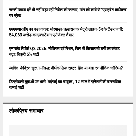
f
A
o
सस्ती ब्याज दरें भी नहीं बढ़ा रहीं निवेश की रफ्तार, मांग की कमी से ‘प्राइवेट कापेक्स’
r
R
पर ब्रेक
:
C
एमएमआरडीए का बड़ा कदम: भोरपाड़ा-उल्हासनगर मेट्रो लाइन-5ए के टेंडर जारी;
₹4,063 करोड़ का एक्सटेंशन प्रोजेक्ट तैयार
H
एनारॉक रिपोर्ट Q2 2026: नीतिगत दरें स्थिर, फिर भी किफायती घरों का संकट
बढ़ा; बिक्री 6% घटी
व्यक्ति-केंद्रित सुरक्षा मॉडल: दीर्घकालिक राष्ट्र-हित या बड़ा रणनीतिक जोखिम?
डिग्रीधारी युवाओं पर भारी ‘महंगाई का चाबुक’, 12 साल में फ्रेशर्स की वास्तविक
कमाई घटी
लोकप्रिय समाचार