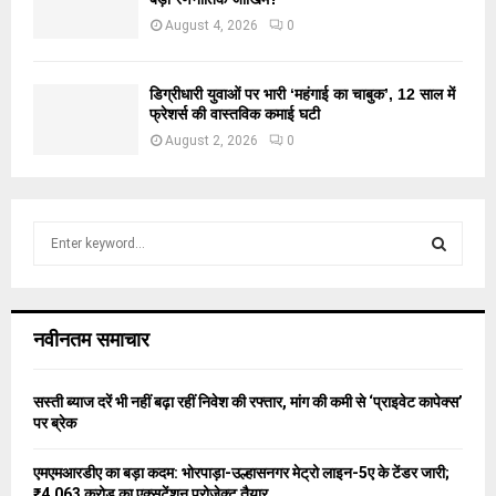
August 4, 2026
0
डिग्रीधारी युवाओं पर भारी ‘महंगाई का चाबुक’, 12 साल में
फ्रेशर्स की वास्तविक कमाई घटी
August 2, 2026
0
S
e
a
S
r
c
E
नवीनतम समाचार
h
f
A
o
सस्ती ब्याज दरें भी नहीं बढ़ा रहीं निवेश की रफ्तार, मांग की कमी से ‘प्राइवेट कापेक्स’
r
R
पर ब्रेक
:
C
एमएमआरडीए का बड़ा कदम: भोरपाड़ा-उल्हासनगर मेट्रो लाइन-5ए के टेंडर जारी;
₹4,063 करोड़ का एक्सटेंशन प्रोजेक्ट तैयार