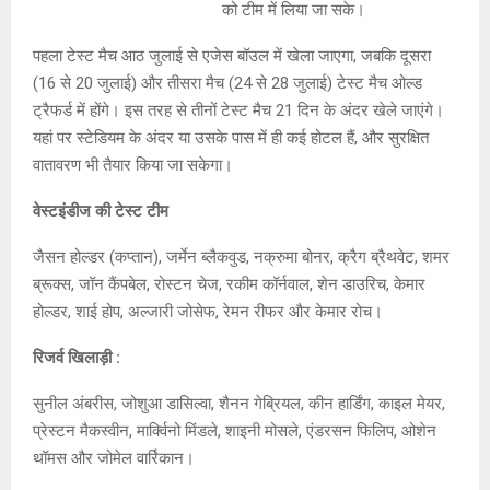
को टीम में लिया जा सके।
पहला टेस्ट मैच आठ जुलाई से एजेस बॉउल में खेला जाएगा, जबकि दूसरा
(16 से 20 जुलाई) और तीसरा मैच (24 से 28 जुलाई) टेस्ट मैच ओल्ड
ट्रैफर्ड में होंगे। इस तरह से तीनों टेस्ट मैच 21 दिन के अंदर खेले जाएंगे।
यहां पर स्टेडियम के अंदर या उसके पास में ही कई होटल हैं, और सुरक्षित
वातावरण भी तैयार किया जा सकेगा।
वेस्टइंडीज की टेस्ट टीम
जैसन होल्डर (कप्तान), जर्मेन ब्लैकवुड, नक्रुमा बोनर, क्रैग ब्रैथवेट, शमर
ब्रूक्स, जॉन कैंपबेल, रोस्टन चेज, रकीम कॉर्नवाल, शेन डाउरिच, केमार
होल्डर, शाई होप, अल्जारी जोसेफ, रेमन रीफर और केमार रोच।
रिजर्व खिलाड़ी :
सुनील अंबरीस, जोशुआ डासिल्वा, शैनन गेब्रियल, कीन हार्डिंग, काइल मेयर,
प्रेस्टन मैकस्वीन, मार्क्विनो मिंडले, शाइनी मोसले, एंडरसन फिलिप, ओशेन
थॉमस और जोमेल वार्रिकान।