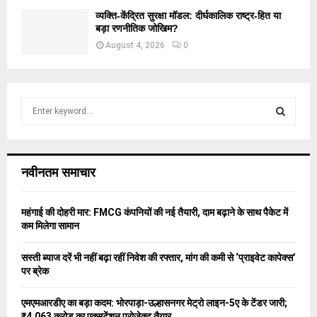
व्यक्ति-केंद्रित सुरक्षा मॉडल: दीर्घकालिक राष्ट्र-हित या
बड़ा रणनीतिक जोखिम?
August 4, 2026
0
S
e
a
S
r
c
E
नवीनतम समाचार
h
f
A
o
महंगाई की दोहरी मार: FMCG कंपनियों की नई तैयारी, दाम बढ़ाने के साथ पैकेट में
r
R
कम मिलेगा सामान
:
C
सस्ती ब्याज दरें भी नहीं बढ़ा रहीं निवेश की रफ्तार, मांग की कमी से ‘प्राइवेट कापेक्स’
पर ब्रेक
H
एमएमआरडीए का बड़ा कदम: भोरपाड़ा-उल्हासनगर मेट्रो लाइन-5ए के टेंडर जारी;
₹4,063 करोड़ का एक्सटेंशन प्रोजेक्ट तैयार