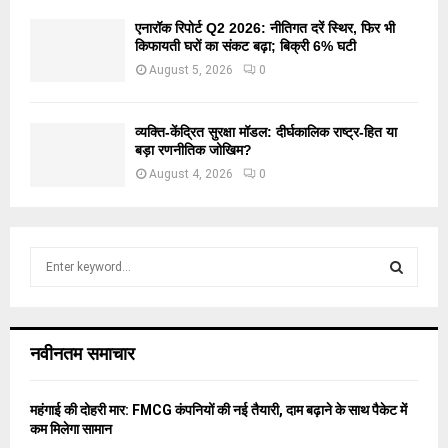
एनारॉक रिपोर्ट Q2 2026: नीतिगत दरें स्थिर, फिर भी
किफायती घरों का संकट बढ़ा; बिक्री 6% घटी
August 5, 2026
0
व्यक्ति-केंद्रित सुरक्षा मॉडल: दीर्घकालिक राष्ट्र-हित या
बड़ा रणनीतिक जोखिम?
August 4, 2026
0
S
e
a
S
r
c
E
नवीनतम समाचार
h
f
A
o
महंगाई की दोहरी मार: FMCG कंपनियों की नई तैयारी, दाम बढ़ाने के साथ पैकेट में
r
R
कम मिलेगा सामान
: