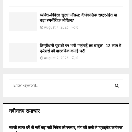
व्यक्ति-केंद्रित सुरक्षा मॉडल: दीर्घकालिक राष्ट्र-हित या
बड़ा रणनीतिक जोखिम?
August 4, 2026
0
डिग्रीधारी युवाओं पर भारी ‘महंगाई का चाबुक’, 12 साल में
फ्रेशर्स की वास्तविक कमाई घटी
August 2, 2026
0
S
e
a
S
r
c
E
नवीनतम समाचार
h
f
A
o
सस्ती ब्याज दरें भी नहीं बढ़ा रहीं निवेश की रफ्तार, मांग की कमी से ‘प्राइवेट कापेक्स’
r