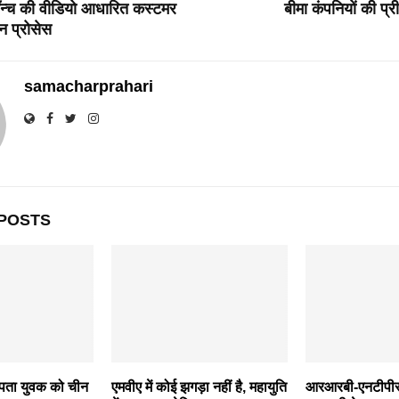
न्च की वीडियो आधारित कस्‍टमर
बीमा कंपनियों की प
न प्रोसेस
samacharprahari
POSTS
पता युवक को चीन
एमवीए में कोई झगड़ा नहीं है, महायुति
आरआरबी-एनटीपीस