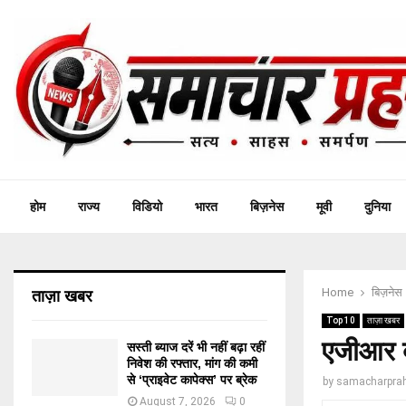
होम
राज्य
विडियो
भारत
बिज़नेस
मूवी
दुनिया
Home
बिज़नेस
ताज़ा खबर
Top 10
ताज़ा खबर
एजीआर बक
सस्ती ब्याज दरें भी नहीं बढ़ा रहीं
निवेश की रफ्तार, मांग की कमी
से ‘प्राइवेट कापेक्स’ पर ब्रेक
by
samacharprah
August 7, 2026
0