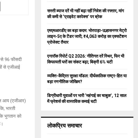
f
A
o
सस्ती ब्याज दरें भी नहीं बढ़ा रहीं निवेश की रफ्तार, मांग
r
R
की कमी से ‘प्राइवेट कापेक्स’ पर ब्रेक
:
C
एमएमआरडीए का बड़ा कदम: भोरपाड़ा-उल्हासनगर मेट्रो
लाइन-5ए के टेंडर जारी; ₹4,063 करोड़ का एक्सटेंशन
H
प्रोजेक्ट तैयार
एनारॉक रिपोर्ट Q2 2026: नीतिगत दरें स्थिर, फिर भी
ं से 96 फीसदी
किफायती घरों का संकट बढ़ा; बिक्री 6% घटी
ों से एजीआई
व्यक्ति-केंद्रित सुरक्षा मॉडल: दीर्घकालिक राष्ट्र-हित या
बड़ा रणनीतिक जोखिम?
डिग्रीधारी युवाओं पर भारी ‘महंगाई का चाबुक’, 12 साल
 सकल आय (एजीआर)
में फ्रेशर्स की वास्तविक कमाई घटी
कि, भारती
के भुगतान को
ै।
लोकप्रिय समाचार