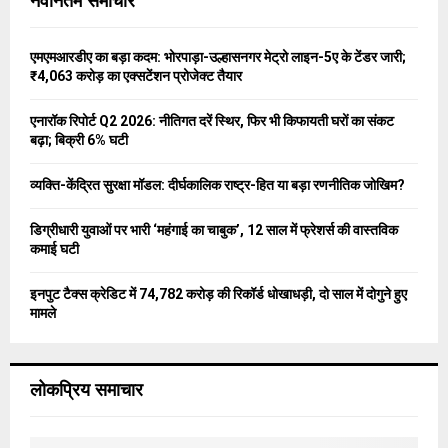
नवीनतम समाचार
h
f
A
o
एमएमआरडीए का बड़ा कदम: भोरपाड़ा-उल्हासनगर मेट्रो लाइन-5ए के टेंडर जारी;
r
R
₹4,063 करोड़ का एक्सटेंशन प्रोजेक्ट तैयार
:
C
एनारॉक रिपोर्ट Q2 2026: नीतिगत दरें स्थिर, फिर भी किफायती घरों का संकट
बढ़ा; बिक्री 6% घटी
H
व्यक्ति-केंद्रित सुरक्षा मॉडल: दीर्घकालिक राष्ट्र-हित या बड़ा रणनीतिक जोखिम?
डिग्रीधारी युवाओं पर भारी ‘महंगाई का चाबुक’, 12 साल में फ्रेशर्स की वास्तविक
कमाई घटी
इनपुट टैक्स क्रेडिट में 74,782 करोड़ की रिकॉर्ड धोखाधड़ी, दो साल में दोगुने हुए
मामले
लोकप्रिय समाचार