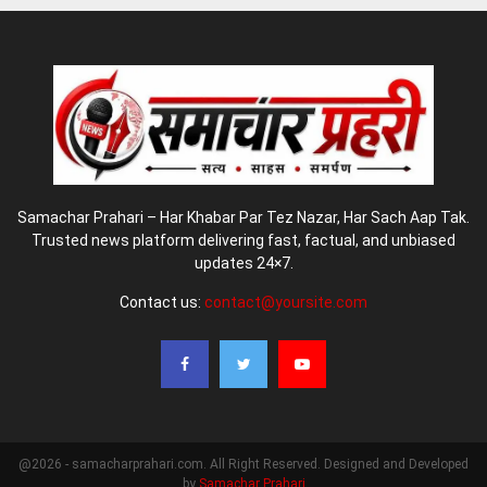
Samachar Prahari – Har Khabar Par Tez Nazar, Har Sach Aap Tak.
Trusted news platform delivering fast, factual, and unbiased
updates 24×7.
Contact us:
contact@yoursite.com
@2026 - samacharprahari.com. All Right Reserved. Designed and Developed
by
Samachar Prahari