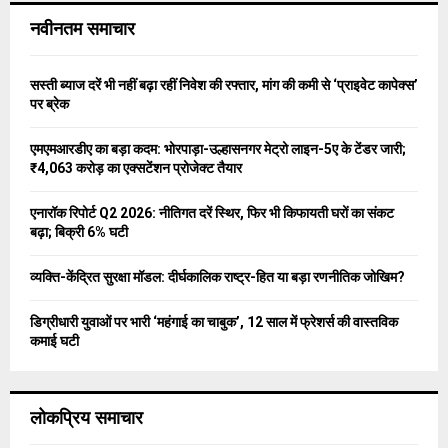
c
E
नवीनतम समाचार
h
f
A
o
सस्ती ब्याज दरें भी नहीं बढ़ा रहीं निवेश की रफ्तार, मांग की कमी से ‘प्राइवेट कापेक्स’
r
R
पर ब्रेक
:
C
एमएमआरडीए का बड़ा कदम: भोरपाड़ा-उल्हासनगर मेट्रो लाइन-5ए के टेंडर जारी;
₹4,063 करोड़ का एक्सटेंशन प्रोजेक्ट तैयार
H
एनारॉक रिपोर्ट Q2 2026: नीतिगत दरें स्थिर, फिर भी किफायती घरों का संकट
बढ़ा; बिक्री 6% घटी
व्यक्ति-केंद्रित सुरक्षा मॉडल: दीर्घकालिक राष्ट्र-हित या बड़ा रणनीतिक जोखिम?
डिग्रीधारी युवाओं पर भारी ‘महंगाई का चाबुक’, 12 साल में फ्रेशर्स की वास्तविक
कमाई घटी
लोकप्रिय समाचार