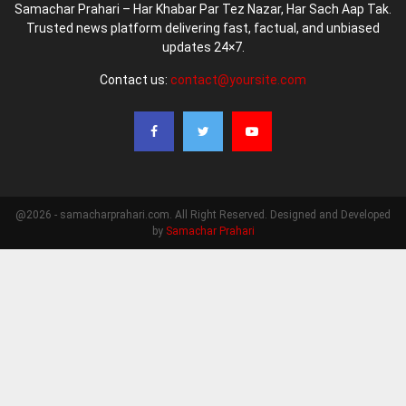
Samachar Prahari – Har Khabar Par Tez Nazar, Har Sach Aap Tak.
Trusted news platform delivering fast, factual, and unbiased
updates 24×7.
Contact us:
contact@yoursite.com
@2026 - samacharprahari.com. All Right Reserved. Designed and Developed
by
Samachar Prahari