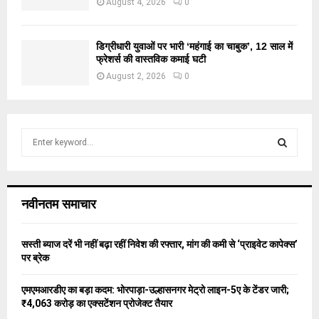
August 4, 2026
0
डिग्रीधारी युवाओं पर भारी ‘महंगाई का चाबुक’, 12 साल में
फ्रेशर्स की वास्तविक कमाई घटी
August 2, 2026
0
S
e
a
S
r
c
E
नवीनतम समाचार
h
f
A
o
सस्ती ब्याज दरें भी नहीं बढ़ा रहीं निवेश की रफ्तार, मांग की कमी से ‘प्राइवेट कापेक्स’
r
R
पर ब्रेक
:
C
एमएमआरडीए का बड़ा कदम: भोरपाड़ा-उल्हासनगर मेट्रो लाइन-5ए के टेंडर जारी;
₹4,063 करोड़ का एक्सटेंशन प्रोजेक्ट तैयार
H