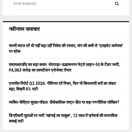
S
e
a
S
r
c
E
नवीनतम समाचार
h
f
A
o
सस्ती ब्याज दरें भी नहीं बढ़ा रहीं निवेश की रफ्तार, मांग की कमी से ‘प्राइवेट कापेक्स’
r
R
पर ब्रेक
:
C
एमएमआरडीए का बड़ा कदम: भोरपाड़ा-उल्हासनगर मेट्रो लाइन-5ए के टेंडर जारी;
₹4,063 करोड़ का एक्सटेंशन प्रोजेक्ट तैयार
H
एनारॉक रिपोर्ट Q2 2026: नीतिगत दरें स्थिर, फिर भी किफायती घरों का संकट
बढ़ा; बिक्री 6% घटी
व्यक्ति-केंद्रित सुरक्षा मॉडल: दीर्घकालिक राष्ट्र-हित या बड़ा रणनीतिक जोखिम?
डिग्रीधारी युवाओं पर भारी ‘महंगाई का चाबुक’, 12 साल में फ्रेशर्स की वास्तविक
कमाई घटी