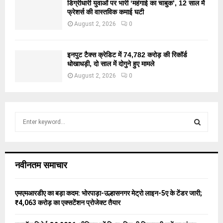
डिग्रीधारी युवाओं पर भारी ‘महंगाई का चाबुक’, 12 साल में
फ्रेशर्स की वास्तविक कमाई घटी
August 2, 2026
0
इनपुट टैक्स क्रेडिट में 74,782 करोड़ की रिकॉर्ड
धोखाधड़ी, दो साल में दोगुने हुए मामले
August 2, 2026
0
S
e
a
S
r
c
E
नवीनतम समाचार
h
f
A
o
एमएमआरडीए का बड़ा कदम: भोरपाड़ा-उल्हासनगर मेट्रो लाइन-5ए के टेंडर जारी;
r
R
₹4,063 करोड़ का एक्सटेंशन प्रोजेक्ट तैयार
:
C