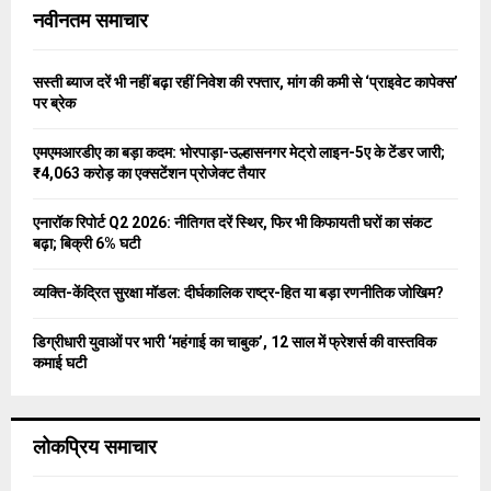
c
E
नवीनतम समाचार
h
f
A
o
सस्ती ब्याज दरें भी नहीं बढ़ा रहीं निवेश की रफ्तार, मांग की कमी से ‘प्राइवेट कापेक्स’
r
R
पर ब्रेक
:
C
एमएमआरडीए का बड़ा कदम: भोरपाड़ा-उल्हासनगर मेट्रो लाइन-5ए के टेंडर जारी;
₹4,063 करोड़ का एक्सटेंशन प्रोजेक्ट तैयार
H
एनारॉक रिपोर्ट Q2 2026: नीतिगत दरें स्थिर, फिर भी किफायती घरों का संकट
बढ़ा; बिक्री 6% घटी
व्यक्ति-केंद्रित सुरक्षा मॉडल: दीर्घकालिक राष्ट्र-हित या बड़ा रणनीतिक जोखिम?
डिग्रीधारी युवाओं पर भारी ‘महंगाई का चाबुक’, 12 साल में फ्रेशर्स की वास्तविक
कमाई घटी
लोकप्रिय समाचार