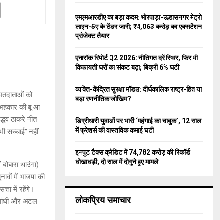
f
A
o
एमएमआरडीए का बड़ा कदम: भोरपाड़ा-उल्हासनगर मेट्रो
r
R
लाइन-5ए के टेंडर जारी; ₹4,063 करोड़ का एक्सटेंशन
:
प्रोजेक्ट तैयार
C
एनारॉक रिपोर्ट Q2 2026: नीतिगत दरें स्थिर, फिर भी
H
किफायती घरों का संकट बढ़ा; बिक्री 6% घटी
व्यक्ति-केंद्रित सुरक्षा मॉडल: दीर्घकालिक राष्ट्र-हित या
े मतदाताओं को
बड़ा रणनीतिक जोखिम?
ं अहंकार की बू आ
उद्धव ठाकरे नीत
डिग्रीधारी युवाओं पर भारी ‘महंगाई का चाबुक’, 12 साल
में फ्रेशर्स की वास्तविक कमाई घटी
 भी सच्चाई” नहीं
इनपुट टैक्स क्रेडिट में 74,782 करोड़ की रिकॉर्ड
धोखाधड़ी, दो साल में दोगुने हुए मामले
ैं दोबारा आउंगा)
ुनावों में भाजपा की
ा में रहेंगे।
लोकप्रिय समाचार
रा गांधी और अटल