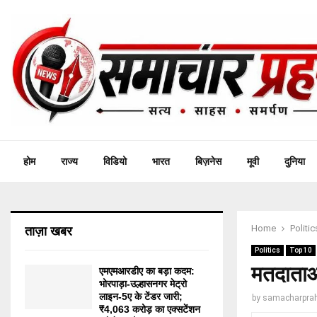
होम
राज्य
विडियो
भारत
बिज़नेस
मूवी
दुनिया
Home
Politic
ताज़ा खबर
Politics
Top 10
मतदाताओं
एमएमआरडीए का बड़ा कदम:
भोरपाड़ा-उल्हासनगर मेट्रो
लाइन-5ए के टेंडर जारी;
by
samacharprah
₹4,063 करोड़ का एक्सटेंशन