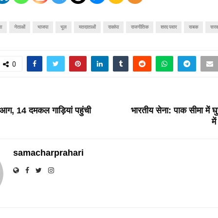
ा
नेताओं
भाजपा
भूल
मतदाताओं
राकांपा
राजनीतिक
शरद पवार
सबक
सरक
0
T
ें आग, 14 दमकल गाड़ियां पहुंची
भारतीय सेना: पाक सीमा में घ
मे
samacharprahari