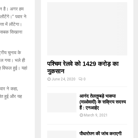
मान है। अगर हम
लौटेंगे।” पवार ने
ता में लौटेगा।
ें सबक सिखाना
्ट्रीय चुनाव के
दल गया। भले ही
पश्चिम रेलवे को 1429 करोड़ का
रह विफल हुई। यहां
नुकसान
June 24, 2020
0
वार ने कहा,
आनंद तेलतुम्बड़े भाकपा
चीत हुई और यह
(माओवादी) के सक्रिय सदस्य
हैं : एनआईए
March 9, 2021
पौधारोपण की जांच कराएगी