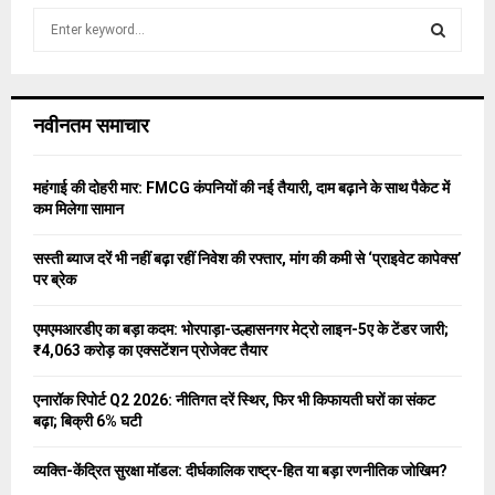
S
e
a
S
r
c
E
नवीनतम समाचार
h
f
A
o
महंगाई की दोहरी मार: FMCG कंपनियों की नई तैयारी, दाम बढ़ाने के साथ पैकेट में
r
R
कम मिलेगा सामान
:
C
सस्ती ब्याज दरें भी नहीं बढ़ा रहीं निवेश की रफ्तार, मांग की कमी से ‘प्राइवेट कापेक्स’
पर ब्रेक
H
एमएमआरडीए का बड़ा कदम: भोरपाड़ा-उल्हासनगर मेट्रो लाइन-5ए के टेंडर जारी;
₹4,063 करोड़ का एक्सटेंशन प्रोजेक्ट तैयार
एनारॉक रिपोर्ट Q2 2026: नीतिगत दरें स्थिर, फिर भी किफायती घरों का संकट
बढ़ा; बिक्री 6% घटी
व्यक्ति-केंद्रित सुरक्षा मॉडल: दीर्घकालिक राष्ट्र-हित या बड़ा रणनीतिक जोखिम?