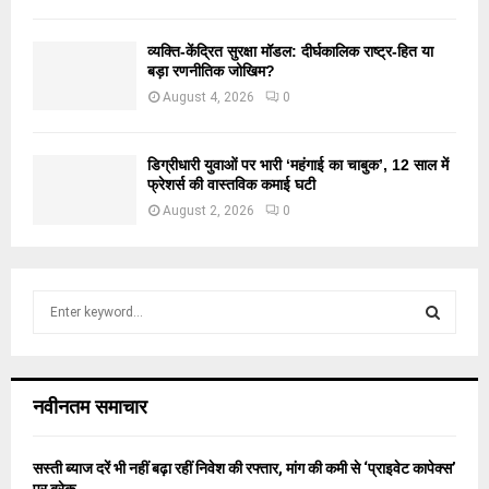
व्यक्ति-केंद्रित सुरक्षा मॉडल: दीर्घकालिक राष्ट्र-हित या
बड़ा रणनीतिक जोखिम?
August 4, 2026
0
डिग्रीधारी युवाओं पर भारी ‘महंगाई का चाबुक’, 12 साल में
फ्रेशर्स की वास्तविक कमाई घटी
August 2, 2026
0
S
e
a
S
r
c
E
नवीनतम समाचार
h
f
A
o
सस्ती ब्याज दरें भी नहीं बढ़ा रहीं निवेश की रफ्तार, मांग की कमी से ‘प्राइवेट कापेक्स’
r
R
पर ब्रेक