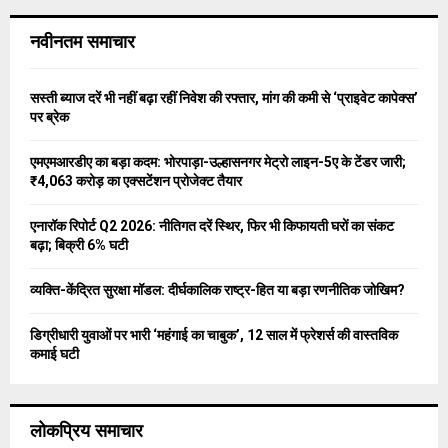
r
c
E
नवीनतम समाचार
h
f
A
o
सस्ती ब्याज दरें भी नहीं बढ़ा रहीं निवेश की रफ्तार, मांग की कमी से ‘प्राइवेट कापेक्स’
r
R
पर ब्रेक
:
C
एमएमआरडीए का बड़ा कदम: भोरपाड़ा-उल्हासनगर मेट्रो लाइन-5ए के टेंडर जारी;
₹4,063 करोड़ का एक्सटेंशन प्रोजेक्ट तैयार
H
एनारॉक रिपोर्ट Q2 2026: नीतिगत दरें स्थिर, फिर भी किफायती घरों का संकट
बढ़ा; बिक्री 6% घटी
व्यक्ति-केंद्रित सुरक्षा मॉडल: दीर्घकालिक राष्ट्र-हित या बड़ा रणनीतिक जोखिम?
डिग्रीधारी युवाओं पर भारी ‘महंगाई का चाबुक’, 12 साल में फ्रेशर्स की वास्तविक
कमाई घटी
लोकप्रिय समाचार