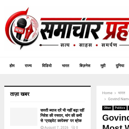
होम
राज्य
विडियो
भारत
बिज़नेस
मूवी
दुनिया
Home
भारत
ताज़ा खबर
Govind Namde
Other
Politics
सस्ती ब्याज दरें भी नहीं बढ़ा रहीं
Govind
निवेश की रफ्तार, मांग की कमी
से ‘प्राइवेट कापेक्स’ पर ब्रेक
Most 
August 7, 2026
0