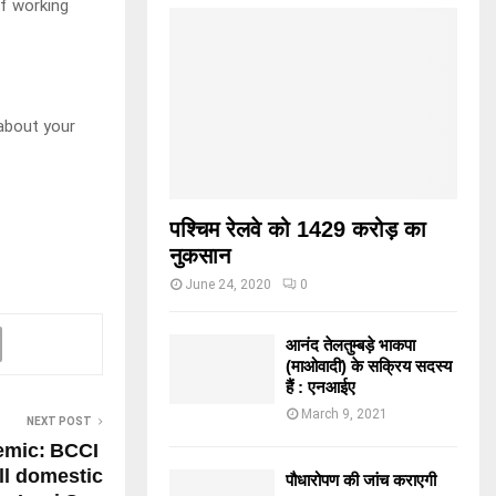
of working
 about your
पश्चिम रेलवे को 1429 करोड़ का
नुकसान
June 24, 2020
0
आनंद तेलतुम्बड़े भाकपा
(माओवादी) के सक्रिय सदस्य
हैं : एनआईए
March 9, 2021
NEXT POST
emic: BCCI
ll domestic
पौधारोपण की जांच कराएगी