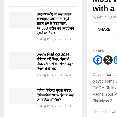
with a 
एमएमआरडीए का बड़ा कदम:
by
Admin
Ma
भोरपाड़ा-उल्हासनगर मेट्रो
लाइन-5ए के टेंडर जारी;
₹4,063 करोड़ का एक्सटेंशन
SHARE
प्रोजेक्ट तैयार
August 6, 2026
0
Share
एनारॉक रिपोर्ट Q2 2026:
नीतिगत दरें स्थिर, फिर भी
किफायती घरों का संकट बढ़ा;
बिक्री 6% घटी
Govind Namdev
August 5, 2026
0
played some v
OMG – Oh My G
व्यक्ति-केंद्रित सुरक्षा मॉडल:
Radhe: Your M
दीर्घकालिक राष्ट्र-हित या बड़ा
रणनीतिक जोखिम?
Bhulaiyaa 2.
August 4, 2026
0
The actor, wh