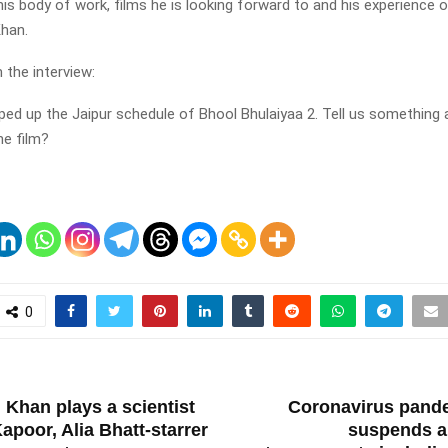
is body of work, films he is looking forward to and his experience 
han.
 the interview:
ped up the Jaipur schedule of Bhool Bhulaiyaa 2. Tell us something
he film?
0
T
Khan plays a scientist
Coronavirus pand
apoor, Alia Bhatt-starrer
suspends a