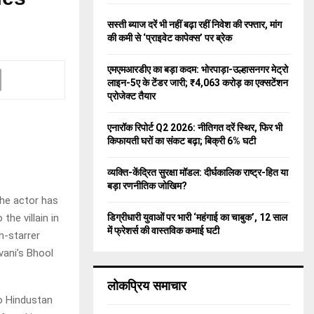
f
A
o
सस्ती ब्याज दरें भी नहीं बढ़ा रहीं निवेश की रफ्तार, मांग
r
R
की कमी से ‘प्राइवेट कापेक्स’ पर ब्रेक
:
C
एमएमआरडीए का बड़ा कदम: भोरपाड़ा-उल्हासनगर मेट्रो
लाइन-5ए के टेंडर जारी; ₹4,063 करोड़ का एक्सटेंशन
H
प्रोजेक्ट तैयार
एनारॉक रिपोर्ट Q2 2026: नीतिगत दरें स्थिर, फिर भी
किफायती घरों का संकट बढ़ा; बिक्री 6% घटी
व्यक्ति-केंद्रित सुरक्षा मॉडल: दीर्घकालिक राष्ट्र-हित या
बड़ा रणनीतिक जोखिम?
The actor has
डिग्रीधारी युवाओं पर भारी ‘महंगाई का चाबुक’, 12 साल
he villain in
में फ्रेशर्स की वास्तविक कमाई घटी
n-starrer
vani’s Bhool
लोकप्रिय समाचार
to Hindustan