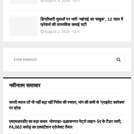
August 4, 2026
0
डिग्रीधारी युवाओं पर भारी ‘महंगाई का चाबुक’, 12 साल में
फ्रेशर्स की वास्तविक कमाई घटी
August 2, 2026
0
S
e
a
S
r
c
E
नवीनतम समाचार
h
f
A
o
सस्ती ब्याज दरें भी नहीं बढ़ा रहीं निवेश की रफ्तार, मांग की कमी से ‘प्राइवेट कापेक्स’
r
R
पर ब्रेक
:
C
एमएमआरडीए का बड़ा कदम: भोरपाड़ा-उल्हासनगर मेट्रो लाइन-5ए के टेंडर जारी;
₹4,063 करोड़ का एक्सटेंशन प्रोजेक्ट तैयार
H