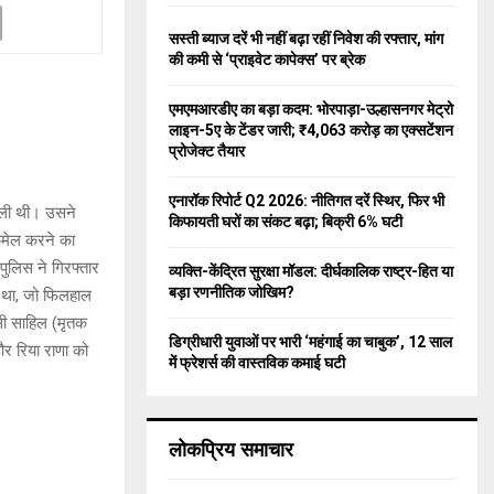
f
A
o
सस्ती ब्याज दरें भी नहीं बढ़ा रहीं निवेश की रफ्तार, मांग
r
R
की कमी से ‘प्राइवेट कापेक्स’ पर ब्रेक
:
C
एमएमआरडीए का बड़ा कदम: भोरपाड़ा-उल्हासनगर मेट्रो
लाइन-5ए के टेंडर जारी; ₹4,063 करोड़ का एक्सटेंशन
H
प्रोजेक्ट तैयार
एनारॉक रिपोर्ट Q2 2026: नीतिगत दरें स्थिर, फिर भी
 ली थी। उसने
किफायती घरों का संकट बढ़ा; बिक्री 6% घटी
ैकमेल करने का
 पुलिस ने गिरफ्तार
व्यक्ति-केंद्रित सुरक्षा मॉडल: दीर्घकालिक राष्ट्र-हित या
बड़ा रणनीतिक जोखिम?
ा था, जो फिलहाल
सी साहिल (मृतक
डिग्रीधारी युवाओं पर भारी ‘महंगाई का चाबुक’, 12 साल
और रिया राणा को
में फ्रेशर्स की वास्तविक कमाई घटी
लोकप्रिय समाचार