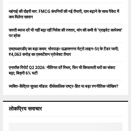
f
A
o
महंगाई की दोहरी मार: FMCG कंपनियों की नई तैयारी, दाम बढ़ाने के साथ पैकेट में
r
R
कम मिलेगा सामान
:
C
सस्ती ब्याज दरें भी नहीं बढ़ा रहीं निवेश की रफ्तार, मांग की कमी से ‘प्राइवेट कापेक्स’
पर ब्रेक
H
एमएमआरडीए का बड़ा कदम: भोरपाड़ा-उल्हासनगर मेट्रो लाइन-5ए के टेंडर जारी;
₹4,063 करोड़ का एक्सटेंशन प्रोजेक्ट तैयार
एनारॉक रिपोर्ट Q2 2026: नीतिगत दरें स्थिर, फिर भी किफायती घरों का संकट
बढ़ा; बिक्री 6% घटी
व्यक्ति-केंद्रित सुरक्षा मॉडल: दीर्घकालिक राष्ट्र-हित या बड़ा रणनीतिक जोखिम?
लोकप्रिय समाचार