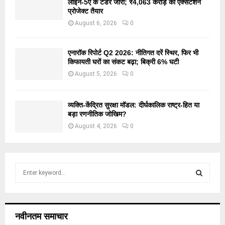
लाइन-5ए के टेंडर जारी; ₹4,063 करोड़ का एक्सटेंशन
प्रोजेक्ट तैयार
August 6, 2026
0
एनारॉक रिपोर्ट Q2 2026: नीतिगत दरें स्थिर, फिर भी
किफायती घरों का संकट बढ़ा; बिक्री 6% घटी
August 5, 2026
0
व्यक्ति-केंद्रित सुरक्षा मॉडल: दीर्घकालिक राष्ट्र-हित या
बड़ा रणनीतिक जोखिम?
August 4, 2026
0
S
e
a
S
r
c
E
नवीनतम समाचार
h