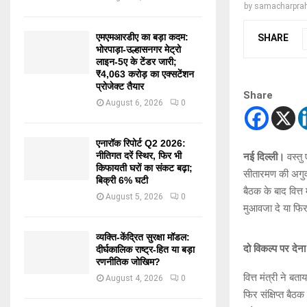
by
samacharprah
एमएमआरडीए का बड़ा कदम:
SHARE
भोरपाड़ा-उल्हासनगर मेट्रो
लाइन-5ए के टेंडर जारी;
₹4,063 करोड़ का एक्सटेंशन
प्रोजेक्ट तैयार
Share
August 6, 2026
0
एनारॉक रिपोर्ट Q2 2026:
नीतिगत दरें स्थिर, फिर भी
नई दिल्ली।
वस्तु 
किफायती घरों का संकट बढ़ा;
सीतारमण की अगुव
बिक्री 6% घटी
बैठक के बाद वित्त
August 5, 2026
0
मुआवजा दे या फिर
व्यक्ति-केंद्रित सुरक्षा मॉडल:
दो विकल्प पर देन
दीर्घकालिक राष्ट्र-हित या बड़ा
रणनीतिक जोखिम?
वित्त मंत्री ने ब
August 4, 2026
0
फिर संक्षिप्त बै