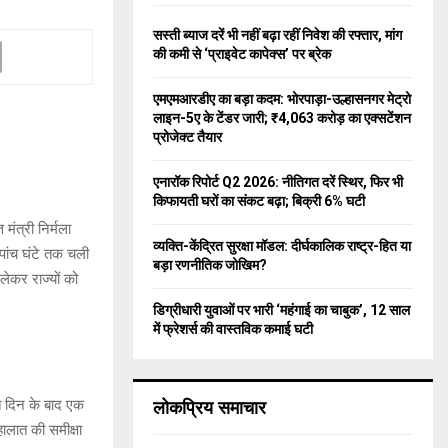
f
A
o
सस्ती ब्याज दरें भी नहीं बढ़ा रहीं निवेश की रफ्तार, मांग
r
R
की कमी से ‘प्राइवेट कापेक्स’ पर ब्रेक
:
C
एमएमआरडीए का बड़ा कदम: भोरपाड़ा-उल्हासनगर मेट्रो
लाइन-5ए के टेंडर जारी; ₹4,063 करोड़ का एक्सटेंशन
H
प्रोजेक्ट तैयार
एनारॉक रिपोर्ट Q2 2026: नीतिगत दरें स्थिर, फिर भी
किफायती घरों का संकट बढ़ा; बिक्री 6% घटी
मंत्री निर्मला
व्यक्ति-केंद्रित सुरक्षा मॉडल: दीर्घकालिक राष्ट्र-हित या
पांच घंटे तक चली
बड़ा रणनीतिक जोखिम?
लेकर राज्यों को
डिग्रीधारी युवाओं पर भारी ‘महंगाई का चाबुक’, 12 साल
में फ्रेशर्स की वास्तविक कमाई घटी
ात दिन के बाद एक
लोकप्रिय समाचार
ालात की समीक्षा