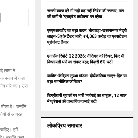
f
A
o
सस्ती ब्याज दरें भी नहीं बढ़ा रहीं निवेश की रफ्तार, मांग
r
R
की कमी से ‘प्राइवेट कापेक्स’ पर ब्रेक
:
C
एमएमआरडीए का बड़ा कदम: भोरपाड़ा-उल्हासनगर मेट्रो
लाइन-5ए के टेंडर जारी; ₹4,063 करोड़ का एक्सटेंशन
H
प्रोजेक्ट तैयार
एनारॉक रिपोर्ट Q2 2026: नीतिगत दरें स्थिर, फिर भी
किफायती घरों का संकट बढ़ा; बिक्री 6% घटी
ई लामा ने
व्यक्ति-केंद्रित सुरक्षा मॉडल: दीर्घकालिक राष्ट्र-हित या
 एक बयान में कहा
बड़ा रणनीतिक जोखिम?
 लोग मारे गए। उस
डिग्रीधारी युवाओं पर भारी ‘महंगाई का चाबुक’, 12 साल
में फ्रेशर्स की वास्तविक कमाई घटी
मौका है। उन्होंने
ोगों से आग्रह
लोकप्रिय समाचार
चाहिए। हमें
। उन्होंने कहा