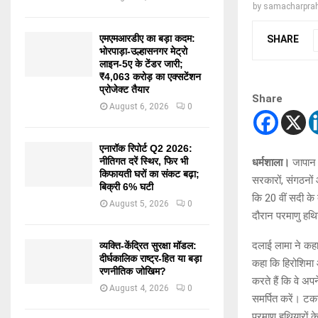
by
samacharprah
एमएमआरडीए का बड़ा कदम:
SHARE
भोरपाड़ा-उल्हासनगर मेट्रो
लाइन-5ए के टेंडर जारी;
₹4,063 करोड़ का एक्सटेंशन
प्रोजेक्ट तैयार
Share
August 6, 2026
0
एनारॉक रिपोर्ट Q2 2026:
नीतिगत दरें स्थिर, फिर भी
धर्मशाला।
जापान 
किफायती घरों का संकट बढ़ा;
सरकारों, संगठनों 
बिक्री 6% घटी
कि 20 वीं सदी के
August 5, 2026
0
दौरान परमाणु हथ
दलाई लामा ने कहा 
व्यक्ति-केंद्रित सुरक्षा मॉडल:
दीर्घकालिक राष्ट्र-हित या बड़ा
कहा कि हिरोशिमा 
रणनीतिक जोखिम?
करते हैं कि वे अ
August 4, 2026
0
समर्पित करें। टक
परमाणु हथियारों 