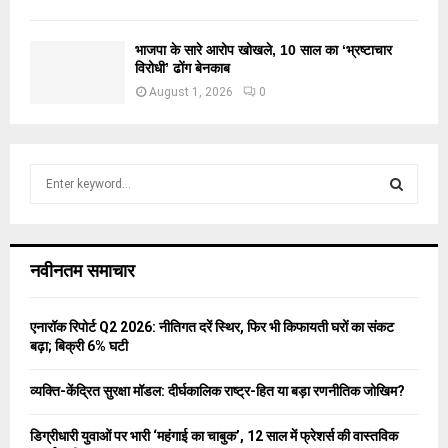
भाजपा के सारे आरोप खोखले, 10 साल का ‘भ्रष्टाचार
विरोधी’ ढोंग बेनकाब
August 1, 2026
0
S
e
a
S
r
c
E
नवीनतम समाचार
h
f
A
o
एनारॉक रिपोर्ट Q2 2026: नीतिगत दरें स्थिर, फिर भी किफायती घरों का संकट
r
R
बढ़ा; बिक्री 6% घटी
:
C
व्यक्ति-केंद्रित सुरक्षा मॉडल: दीर्घकालिक राष्ट्र-हित या बड़ा रणनीतिक जोखिम?
H
डिग्रीधारी युवाओं पर भारी ‘महंगाई का चाबुक’, 12 साल में फ्रेशर्स की वास्तविक