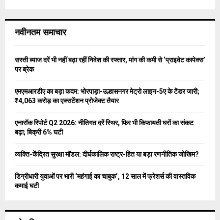
a
S
r
c
E
नवीनतम समाचार
h
f
A
o
सस्ती ब्याज दरें भी नहीं बढ़ा रहीं निवेश की रफ्तार, मांग की कमी से ‘प्राइवेट कापेक्स’
r
R
पर ब्रेक
:
C
एमएमआरडीए का बड़ा कदम: भोरपाड़ा-उल्हासनगर मेट्रो लाइन-5ए के टेंडर जारी;
₹4,063 करोड़ का एक्सटेंशन प्रोजेक्ट तैयार
H
एनारॉक रिपोर्ट Q2 2026: नीतिगत दरें स्थिर, फिर भी किफायती घरों का संकट
बढ़ा; बिक्री 6% घटी
व्यक्ति-केंद्रित सुरक्षा मॉडल: दीर्घकालिक राष्ट्र-हित या बड़ा रणनीतिक जोखिम?
डिग्रीधारी युवाओं पर भारी ‘महंगाई का चाबुक’, 12 साल में फ्रेशर्स की वास्तविक
कमाई घटी