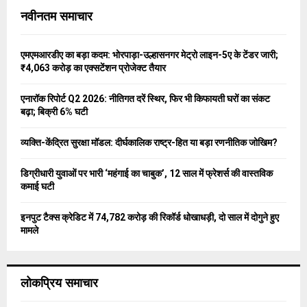
c
E
नवीनतम समाचार
h
f
A
o
एमएमआरडीए का बड़ा कदम: भोरपाड़ा-उल्हासनगर मेट्रो लाइन-5ए के टेंडर जारी;
r
R
₹4,063 करोड़ का एक्सटेंशन प्रोजेक्ट तैयार
:
C
एनारॉक रिपोर्ट Q2 2026: नीतिगत दरें स्थिर, फिर भी किफायती घरों का संकट
बढ़ा; बिक्री 6% घटी
H
व्यक्ति-केंद्रित सुरक्षा मॉडल: दीर्घकालिक राष्ट्र-हित या बड़ा रणनीतिक जोखिम?
डिग्रीधारी युवाओं पर भारी ‘महंगाई का चाबुक’, 12 साल में फ्रेशर्स की वास्तविक
कमाई घटी
इनपुट टैक्स क्रेडिट में 74,782 करोड़ की रिकॉर्ड धोखाधड़ी, दो साल में दोगुने हुए
मामले
लोकप्रिय समाचार