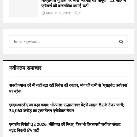
डिग्रीधारी युवाओं पर भारी ‘महंगाई का चाबुक’, 12 साल में
फ्रेशर्स की वास्तविक कमाई घटी
August 2, 2026
0
S
e
a
S
r
c
E
नवीनतम समाचार
h
f
A
o
सस्ती ब्याज दरें भी नहीं बढ़ा रहीं निवेश की रफ्तार, मांग की कमी से ‘प्राइवेट कापेक्स’
r
R
पर ब्रेक
:
C
एमएमआरडीए का बड़ा कदम: भोरपाड़ा-उल्हासनगर मेट्रो लाइन-5ए के टेंडर जारी;
₹4,063 करोड़ का एक्सटेंशन प्रोजेक्ट तैयार
H
एनारॉक रिपोर्ट Q2 2026: नीतिगत दरें स्थिर, फिर भी किफायती घरों का संकट
बढ़ा; बिक्री 6% घटी