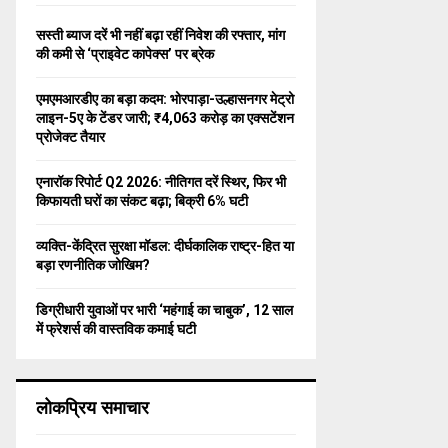
f
A
o
सस्ती ब्याज दरें भी नहीं बढ़ा रहीं निवेश की रफ्तार, मांग
r
R
की कमी से ‘प्राइवेट कापेक्स’ पर ब्रेक
:
C
एमएमआरडीए का बड़ा कदम: भोरपाड़ा-उल्हासनगर मेट्रो
लाइन-5ए के टेंडर जारी; ₹4,063 करोड़ का एक्सटेंशन
H
प्रोजेक्ट तैयार
एनारॉक रिपोर्ट Q2 2026: नीतिगत दरें स्थिर, फिर भी
किफायती घरों का संकट बढ़ा; बिक्री 6% घटी
व्यक्ति-केंद्रित सुरक्षा मॉडल: दीर्घकालिक राष्ट्र-हित या
बड़ा रणनीतिक जोखिम?
डिग्रीधारी युवाओं पर भारी ‘महंगाई का चाबुक’, 12 साल
में फ्रेशर्स की वास्तविक कमाई घटी
लोकप्रिय समाचार