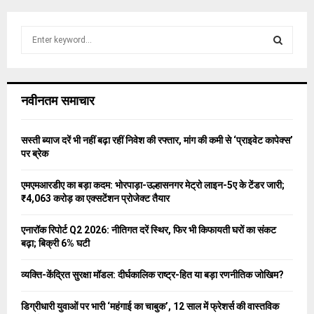
S
e
a
S
r
c
E
नवीनतम समाचार
h
f
A
o
सस्ती ब्याज दरें भी नहीं बढ़ा रहीं निवेश की रफ्तार, मांग की कमी से ‘प्राइवेट कापेक्स’
r
R
पर ब्रेक
:
C
एमएमआरडीए का बड़ा कदम: भोरपाड़ा-उल्हासनगर मेट्रो लाइन-5ए के टेंडर जारी;
₹4,063 करोड़ का एक्सटेंशन प्रोजेक्ट तैयार
H
एनारॉक रिपोर्ट Q2 2026: नीतिगत दरें स्थिर, फिर भी किफायती घरों का संकट
बढ़ा; बिक्री 6% घटी
व्यक्ति-केंद्रित सुरक्षा मॉडल: दीर्घकालिक राष्ट्र-हित या बड़ा रणनीतिक जोखिम?
डिग्रीधारी युवाओं पर भारी ‘महंगाई का चाबुक’, 12 साल में फ्रेशर्स की वास्तविक