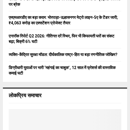
r
R
पर ब्रेक
:
C
एमएमआरडीए का बड़ा कदम: भोरपाड़ा-उल्हासनगर मेट्रो लाइन-5ए के टेंडर जारी;
₹4,063 करोड़ का एक्सटेंशन प्रोजेक्ट तैयार
H
एनारॉक रिपोर्ट Q2 2026: नीतिगत दरें स्थिर, फिर भी किफायती घरों का संकट
बढ़ा; बिक्री 6% घटी
व्यक्ति-केंद्रित सुरक्षा मॉडल: दीर्घकालिक राष्ट्र-हित या बड़ा रणनीतिक जोखिम?
डिग्रीधारी युवाओं पर भारी ‘महंगाई का चाबुक’, 12 साल में फ्रेशर्स की वास्तविक
कमाई घटी
लोकप्रिय समाचार