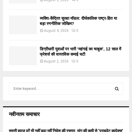
व्यक्ति-केंद्रित सुरक्षा मॉडल: दीर्घकालिक राष्ट्र-हित या
बड़ा रणनीतिक जोखिम?
August 4, 2026
0
डिग्रीधारी युवाओं पर भारी ‘महंगाई का चाबुक’, 12 साल में
फ्रेशर्स की वास्तविक कमाई घटी
August 2, 2026
0
S
e
a
S
r
c
E
नवीनतम समाचार
h
f
A
o
सस्ती ब्याज दरें भी नहीं बढ़ा रहीं निवेश की रफ्तार, मांग की कमी से ‘प्राइवेट कापेक्स’