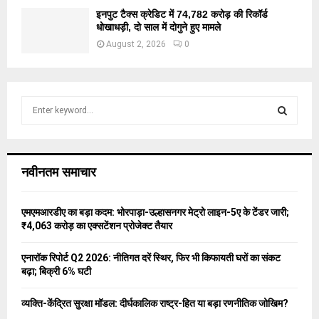
इनपुट टैक्स क्रेडिट में 74,782 करोड़ की रिकॉर्ड
धोखाधड़ी, दो साल में दोगुने हुए मामले
August 2, 2026
0
S
e
a
S
r
c
E
नवीनतम समाचार
h
f
A
o
एमएमआरडीए का बड़ा कदम: भोरपाड़ा-उल्हासनगर मेट्रो लाइन-5ए के टेंडर जारी;
r
R
₹4,063 करोड़ का एक्सटेंशन प्रोजेक्ट तैयार
:
C
एनारॉक रिपोर्ट Q2 2026: नीतिगत दरें स्थिर, फिर भी किफायती घरों का संकट
बढ़ा; बिक्री 6% घटी
H
व्यक्ति-केंद्रित सुरक्षा मॉडल: दीर्घकालिक राष्ट्र-हित या बड़ा रणनीतिक जोखिम?