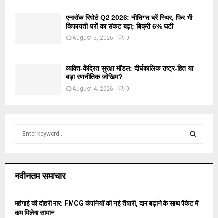
एनारॉक रिपोर्ट Q2 2026: नीतिगत दरें स्थिर, फिर भी
किफायती घरों का संकट बढ़ा; बिक्री 6% घटी
August 5, 2026
0
व्यक्ति-केंद्रित सुरक्षा मॉडल: दीर्घकालिक राष्ट्र-हित या
बड़ा रणनीतिक जोखिम?
August 4, 2026
0
S
e
a
S
r
c
E
नवीनतम समाचार
h
f
A
o
महंगाई की दोहरी मार: FMCG कंपनियों की नई तैयारी, दाम बढ़ाने के साथ पैकेट में
r
R
कम मिलेगा सामान