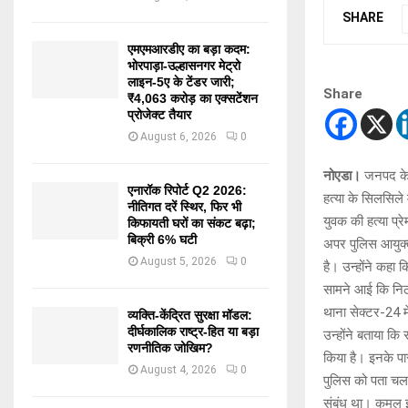
SHARE
एमएमआरडीए का बड़ा कदम:
भोरपाड़ा-उल्हासनगर मेट्रो
लाइन-5ए के टेंडर जारी;
Share
₹4,063 करोड़ का एक्सटेंशन
प्रोजेक्ट तैयार
August 6, 2026
0
नोएडा।
जनपद के स
एनारॉक रिपोर्ट Q2 2026:
हत्या के सिलसिले
नीतिगत दरें स्थिर, फिर भी
युवक की हत्या प्र
किफायती घरों का संकट बढ़ा;
बिक्री 6% घटी
अपर पुलिस आयुक्त
August 5, 2026
0
है। उन्होंने कहा क
सामने आई कि निठ
थाना सेक्टर-24 म
व्यक्ति-केंद्रित सुरक्षा मॉडल:
दीर्घकालिक राष्ट्र-हित या बड़ा
उन्होंने बताया क
रणनीतिक जोखिम?
किया है। इनके पा
August 4, 2026
0
पुलिस को पता चला
संबंध था। कमल इ