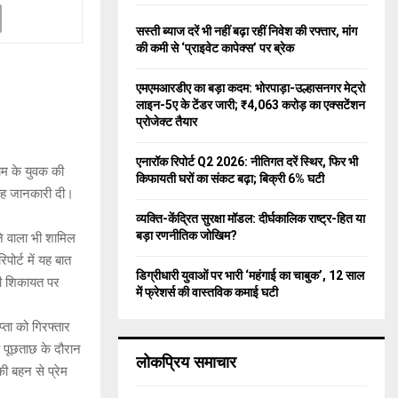
f
A
o
सस्ती ब्याज दरें भी नहीं बढ़ा रहीं निवेश की रफ्तार, मांग
r
R
की कमी से ‘प्राइवेट कापेक्स’ पर ब्रेक
:
C
एमएमआरडीए का बड़ा कदम: भोरपाड़ा-उल्हासनगर मेट्रो
लाइन-5ए के टेंडर जारी; ₹4,063 करोड़ का एक्सटेंशन
H
प्रोजेक्ट तैयार
एनारॉक रिपोर्ट Q2 2026: नीतिगत दरें स्थिर, फिर भी
ाम के युवक की
किफायती घरों का संकट बढ़ा; बिक्री 6% घटी
 यह जानकारी दी।
व्यक्ति-केंद्रित सुरक्षा मॉडल: दीर्घकालिक राष्ट्र-हित या
बड़ा रणनीतिक जोखिम?
ने वाला भी शामिल
पोर्ट में यह बात
डिग्रीधारी युवाओं पर भारी ‘महंगाई का चाबुक’, 12 साल
की शिकायत पर
में फ्रेशर्स की वास्तविक कमाई घटी
्ता को गिरफ्तार
ि पूछताछ के दौरान
लोकप्रिय समाचार
ी बहन से प्रेम