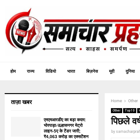
होम
राज्य
विडियो
भारत
बिज़नेस
मूवी
दुनिया
Home
Other
ताज़ा खबर
Other
Top 10
र
पिछले व
एमएमआरडीए का बड़ा कदम:
भोरपाड़ा-उल्हासनगर मेट्रो
लाइन-5ए के टेंडर जारी;
by
samacharprah
₹4,063 करोड़ का एक्सटेंशन