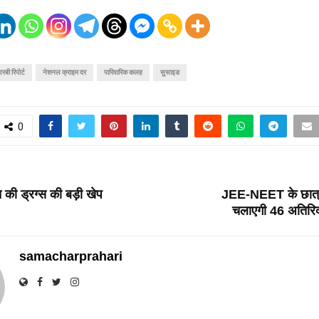
बी रिपोर्ट
नेशनल क्राइम दर
पारिवारिक कलह
सुसाइड
0
T
त की ड्रग्स की बड़ी खेप
JEE-NEET के छात्रों
चलाएगी 46 अतिरिक्
samacharprahari