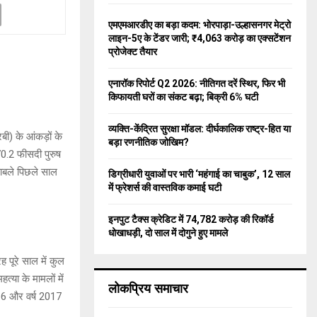
f
A
o
एमएमआरडीए का बड़ा कदम: भोरपाड़ा-उल्हासनगर मेट्रो
r
R
लाइन-5ए के टेंडर जारी; ₹4,063 करोड़ का एक्सटेंशन
:
प्रोजेक्ट तैयार
C
एनारॉक रिपोर्ट Q2 2026: नीतिगत दरें स्थिर, फिर भी
H
किफायती घरों का संकट बढ़ा; बिक्री 6% घटी
व्यक्ति-केंद्रित सुरक्षा मॉडल: दीर्घकालिक राष्ट्र-हित या
ी) के आंकड़ों के
बड़ा रणनीतिक जोखिम?
 70.2 फीसदी पुरुष
काबले पिछले साल
डिग्रीधारी युवाओं पर भारी ‘महंगाई का चाबुक’, 12 साल
में फ्रेशर्स की वास्तविक कमाई घटी
इनपुट टैक्स क्रेडिट में 74,782 करोड़ की रिकॉर्ड
धोखाधड़ी, दो साल में दोगुने हुए मामले
 पूरे साल में कुल
्या के मामलों में
लोकप्रिय समाचार
,516 और वर्ष 2017