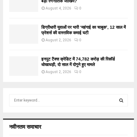
बड़ा रणनीतिक जोखिम?
August 4, 2026
0
डिग्रीधारी युवाओं पर भारी ‘महंगाई का चाबुक’, 12 साल में
फ्रेशर्स की वास्तविक कमाई घटी
August 2, 2026
0
इनपुट टैक्स क्रेडिट में 74,782 करोड़ की रिकॉर्ड
धोखाधड़ी, दो साल में दोगुने हुए मामले
August 2, 2026
0
S
e
a
S
r
c
E
नवीनतम समाचार
h
f
A