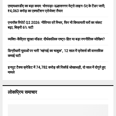
o
एमएमआरडीए का बड़ा कदम: भोरपाड़ा-उल्हासनगर मेट्रो लाइन-5ए के टेंडर जारी;
r
R
₹4,063 करोड़ का एक्सटेंशन प्रोजेक्ट तैयार
:
C
एनारॉक रिपोर्ट Q2 2026: नीतिगत दरें स्थिर, फिर भी किफायती घरों का संकट
बढ़ा; बिक्री 6% घटी
H
व्यक्ति-केंद्रित सुरक्षा मॉडल: दीर्घकालिक राष्ट्र-हित या बड़ा रणनीतिक जोखिम?
डिग्रीधारी युवाओं पर भारी ‘महंगाई का चाबुक’, 12 साल में फ्रेशर्स की वास्तविक
कमाई घटी
इनपुट टैक्स क्रेडिट में 74,782 करोड़ की रिकॉर्ड धोखाधड़ी, दो साल में दोगुने हुए
मामले
लोकप्रिय समाचार