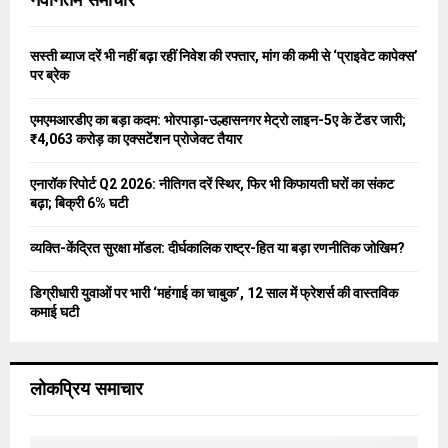
h
f
A
o
सस्ती ब्याज दरें भी नहीं बढ़ा रहीं निवेश की रफ्तार, मांग की कमी से ‘प्राइवेट कापेक्स’
r
R
पर ब्रेक
:
C
एमएमआरडीए का बड़ा कदम: भोरपाड़ा-उल्हासनगर मेट्रो लाइन-5ए के टेंडर जारी;
₹4,063 करोड़ का एक्सटेंशन प्रोजेक्ट तैयार
H
एनारॉक रिपोर्ट Q2 2026: नीतिगत दरें स्थिर, फिर भी किफायती घरों का संकट
बढ़ा; बिक्री 6% घटी
व्यक्ति-केंद्रित सुरक्षा मॉडल: दीर्घकालिक राष्ट्र-हित या बड़ा रणनीतिक जोखिम?
डिग्रीधारी युवाओं पर भारी ‘महंगाई का चाबुक’, 12 साल में फ्रेशर्स की वास्तविक
कमाई घटी
लोकप्रिय समाचार