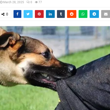
March 28, 2025
0
77
0