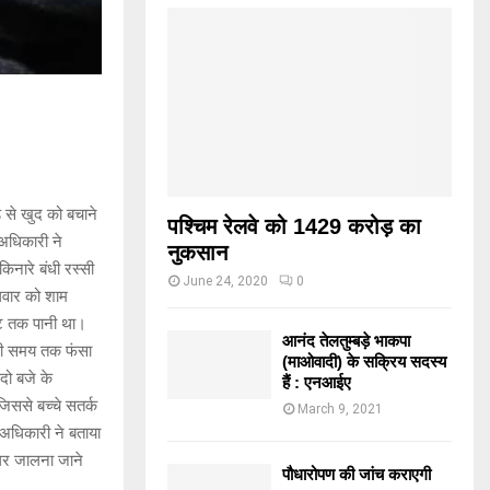
ंड से खुद को बचाने
पश्चिम रेलवे को 1429 करोड़ का
 अधिकारी ने
नुकसान
िनारे बंधी रस्सी
June 24, 2020
0
लवार को शाम
फुट तक पानी था।
आनंद तेलतुम्बड़े भाकपा
काफी समय तक फंसा
(माओवादी) के सक्रिय सदस्य
दो बजे के
हैं : एनआईए
जिससे बच्चे सतर्क
March 9, 2021
अधिकारी ने बताया
गर जालना जाने
पौधारोपण की जांच कराएगी