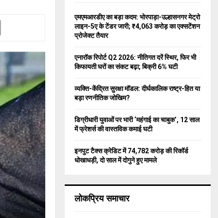
f
A
o
एमएमआरडीए का बड़ा कदम: भोरपाड़ा-उल्हासनगर मेट्रो
r
R
लाइन-5ए के टेंडर जारी; ₹4,063 करोड़ का एक्सटेंशन
:
प्रोजेक्ट तैयार
C
एनारॉक रिपोर्ट Q2 2026: नीतिगत दरें स्थिर, फिर भी
H
किफायती घरों का संकट बढ़ा; बिक्री 6% घटी
व्यक्ति-केंद्रित सुरक्षा मॉडल: दीर्घकालिक राष्ट्र-हित या
बड़ा रणनीतिक जोखिम?
डिग्रीधारी युवाओं पर भारी ‘महंगाई का चाबुक’, 12 साल
में फ्रेशर्स की वास्तविक कमाई घटी
इनपुट टैक्स क्रेडिट में 74,782 करोड़ की रिकॉर्ड
धोखाधड़ी, दो साल में दोगुने हुए मामले
लोकप्रिय समाचार