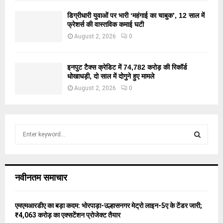
डिग्रीधारी युवाओं पर भारी ‘महंगाई का चाबुक’, 12 साल में
फ्रेशर्स की वास्तविक कमाई घटी
August 2, 2026
0
इनपुट टैक्स क्रेडिट में 74,782 करोड़ की रिकॉर्ड
धोखाधड़ी, दो साल में दोगुने हुए मामले
August 2, 2026
0
S
e
a
S
r
c
E
नवीनतम समाचार
h
f
A
o
एमएमआरडीए का बड़ा कदम: भोरपाड़ा-उल्हासनगर मेट्रो लाइन-5ए के टेंडर जारी;
r
R
₹4,063 करोड़ का एक्सटेंशन प्रोजेक्ट तैयार