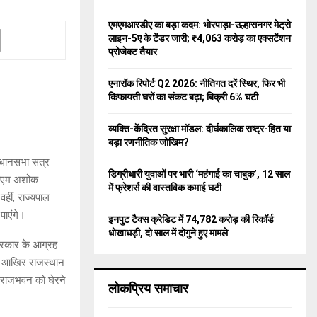
f
A
o
एमएमआरडीए का बड़ा कदम: भोरपाड़ा-उल्हासनगर मेट्रो
r
R
लाइन-5ए के टेंडर जारी; ₹4,063 करोड़ का एक्सटेंशन
:
प्रोजेक्ट तैयार
C
एनारॉक रिपोर्ट Q2 2026: नीतिगत दरें स्थिर, फिर भी
H
किफायती घरों का संकट बढ़ा; बिक्री 6% घटी
व्यक्ति-केंद्रित सुरक्षा मॉडल: दीर्घकालिक राष्ट्र-हित या
बड़ा रणनीतिक जोखिम?
विधानसभा सत्र
डिग्रीधारी युवाओं पर भारी ‘महंगाई का चाबुक’, 12 साल
 सीएम अशोक
में फ्रेशर्स की वास्तविक कमाई घटी
हीं, राज्यपाल
पाएंगे।
इनपुट टैक्स क्रेडिट में 74,782 करोड़ की रिकॉर्ड
धोखाधड़ी, दो साल में दोगुने हुए मामले
 सरकार के आग्रह
कि आखिर राजस्थान
ता राजभवन को घेरने
लोकप्रिय समाचार