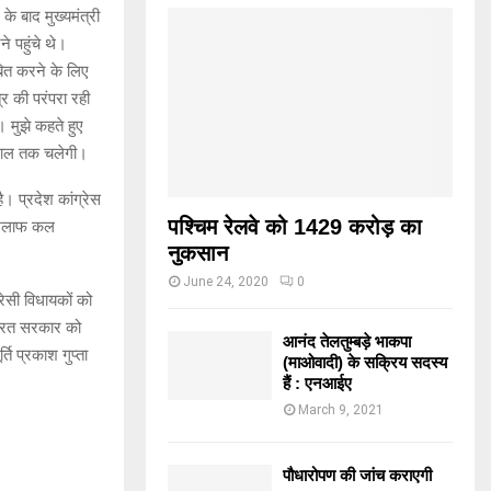
के बाद मुख्यमंत्री
 पहुंचे थे।
बित करने के लिए
र की परंपरा रही
 मुझे कहते हुए
च साल तक चलेगी।
। प्रदेश कांग्रेस
पश्चिम रेलवे को 1429 करोड़ का
े खिलाफ कल
नुकसान
June 24, 2020
0
रेसी विधायकों को
भारत सरकार को
आनंद तेलतुम्बड़े भाकपा
ि प्रकाश गुप्ता
(माओवादी) के सक्रिय सदस्य
हैं : एनआईए
March 9, 2021
पौधारोपण की जांच कराएगी