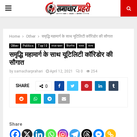
PRIMARY
MENU
Home
Other
समृद्धि महामार्ग के साथ यूटिलिटी कॉरिडोर की सौगात
Other
Politics
Top 10
ताज़ा खबर
बिज़नेस
भारत
राज्य
समृद्धि महामार्ग के साथ यूटिलिटी कॉरिडोर की
सौगात
by
samacharprahari
April 12, 2021
0
254
SHARE
0
Share