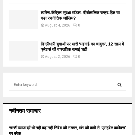
व्यक्ति-केंद्रित सुरक्षा मॉडल: दीर्घकालिक राष्ट्र-हित या
बड़ा रणनीतिक जोखिम?
August 4, 2026
0
डिग्रीधारी युवाओं पर भारी ‘महंगाई का चाबुक’, 12 साल में
फ्रेशर्स की वास्तविक कमाई घटी
August 2, 2026
0
S
e
a
S
r
c
E
नवीनतम समाचार
h
f
A
o
सस्ती ब्याज दरें भी नहीं बढ़ा रहीं निवेश की रफ्तार, मांग की कमी से ‘प्राइवेट कापेक्स’
r
R
पर ब्रेक