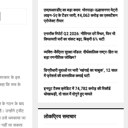
f
A
o
एमएमआरडीए का बड़ा कदम: भोरपाड़ा-उल्हासनगर मेट्रो
r
R
लाइन-5ए के टेंडर जारी; ₹4,063 करोड़ का एक्सटेंशन
:
प्रोजेक्ट तैयार
C
एनारॉक रिपोर्ट Q2 2026: नीतिगत दरें स्थिर, फिर भी
H
किफायती घरों का संकट बढ़ा; बिक्री 6% घटी
व्यक्ति-केंद्रित सुरक्षा मॉडल: दीर्घकालिक राष्ट्र-हित या
बड़ा रणनीतिक जोखिम?
डिग्रीधारी युवाओं पर भारी ‘महंगाई का चाबुक’, 12 साल
में फ्रेशर्स की वास्तविक कमाई घटी
। सरकार के इस
े कहा कि सच के
इनपुट टैक्स क्रेडिट में 74,782 करोड़ की रिकॉर्ड
धोखाधड़ी, दो साल में दोगुने हुए मामले
ति के गठन के बाद
ै। उन्होंने ट्वीट
लोकप्रिय समाचार
 या उसे धमकाया जा
ा नहीं जा सकता