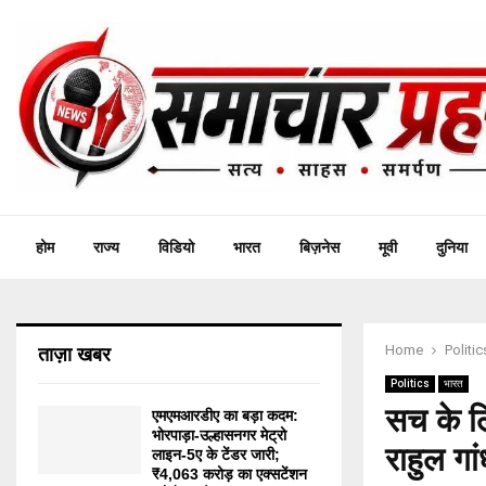
होम
राज्य
विडियो
भारत
बिज़नेस
मूवी
दुनिया
Home
Politic
ताज़ा खबर
Politics
भारत
सच के ल
एमएमआरडीए का बड़ा कदम:
भोरपाड़ा-उल्हासनगर मेट्रो
राहुल गां
लाइन-5ए के टेंडर जारी;
₹4,063 करोड़ का एक्सटेंशन