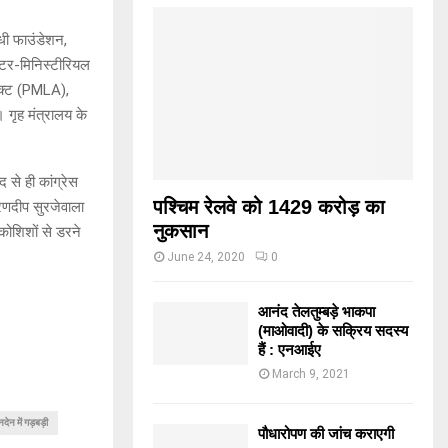
ंधी फाउंडेशन,
इंटर-मिनिस्‍टीरियल
 ऐक्‍ट (PMLA),
 गृह मंत्रालय के
 से ही कांग्रेस
पश्चिम रेलवे को 1429 करोड़ का
 रणदीप सुरजेवाला
नुकसान
कोशिशों से डरने
June 24, 2020
0
आनंद तेलतुम्बड़े भाकपा
(माओवादी) के सक्रिय सदस्य
हैं : एनआईए
March 9, 2021
नदेन में गड़बड़ी
पौधारोपण की जांच कराएगी