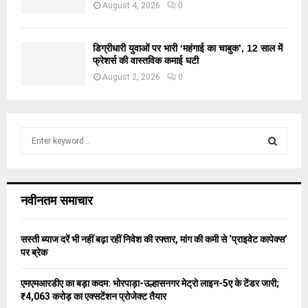
August 4, 2026
0
डिग्रीधारी युवाओं पर भारी ‘महंगाई का चाबुक’, 12 साल में
फ्रेशर्स की वास्तविक कमाई घटी
August 2, 2026
0
S
e
a
S
r
c
E
नवीनतम समाचार
h
f
A
o
सस्ती ब्याज दरें भी नहीं बढ़ा रहीं निवेश की रफ्तार, मांग की कमी से ‘प्राइवेट कापेक्स’
r
R
पर ब्रेक
:
C
एमएमआरडीए का बड़ा कदम: भोरपाड़ा-उल्हासनगर मेट्रो लाइन-5ए के टेंडर जारी;
₹4,063 करोड़ का एक्सटेंशन प्रोजेक्ट तैयार
H