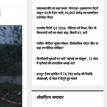
f
A
o
एमएमआरडीए का बड़ा कदम: भोरपाड़ा-उल्हासनगर मेट्रो
r
R
लाइन-5ए के टेंडर जारी; ₹4,063 करोड़ का एक्सटेंशन
:
प्रोजेक्ट तैयार
C
एनारॉक रिपोर्ट Q2 2026: नीतिगत दरें स्थिर, फिर भी
H
किफायती घरों का संकट बढ़ा; बिक्री 6% घटी
व्यक्ति-केंद्रित सुरक्षा मॉडल: दीर्घकालिक राष्ट्र-हित या
बड़ा रणनीतिक जोखिम?
डिग्रीधारी युवाओं पर भारी ‘महंगाई का चाबुक’, 12 साल
में फ्रेशर्स की वास्तविक कमाई घटी
इनपुट टैक्स क्रेडिट में 74,782 करोड़ की रिकॉर्ड
धोखाधड़ी, दो साल में दोगुने हुए मामले
लोकप्रिय समाचार