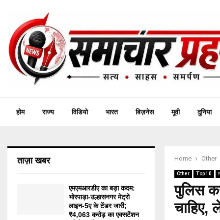
होम
राज्य
विडियो
भारत
बिज़नेस
मूवी
दुनिया
Home
Other
ताज़ा खबर
Other
Top 10
त
पुलिस क
एमएमआरडीए का बड़ा कदम:
भोरपाड़ा-उल्हासनगर मेट्रो
चाहिए, ल
लाइन-5ए के टेंडर जारी;
₹4,063 करोड़ का एक्सटेंशन