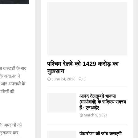
पश्चिम रेलवे को 1429 करोड़ का
िस कस्टडी के बाद
नुकसान
ांकि अदालत ने
June 24, 2020
0
ों और अपराधी के
ाधियों की
आनंद तेलतुम्बड़े भाकपा
(माओवादी) के सक्रिय सदस्य
हैं : एनआईए
March 9, 2021
कि अपराधी को
ने इनकार कर
पौधारोपण की जांच कराएगी