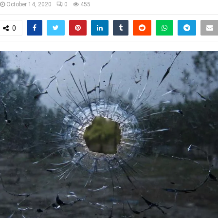
October 14, 2020
0
455
0