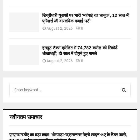
डिग्रीधारी युवाओं पर भारी ‘महंगाई का चाबुक’, 12 साल में
फ्रेशर्स की वास्तविक कमाई घटी
August 2, 2026
0
इनपुट टैक्स क्रेडिट में 74,782 करोड़ की रिकॉर्ड
धोखाधड़ी, दो साल में दोगुने हुए मामले
August 2, 2026
0
S
e
a
S
r
c
E
नवीनतम समाचार
h
f
A
o
एमएमआरडीए का बड़ा कदम: भोरपाड़ा-उल्हासनगर मेट्रो लाइन-5ए के टेंडर जारी;
r
R