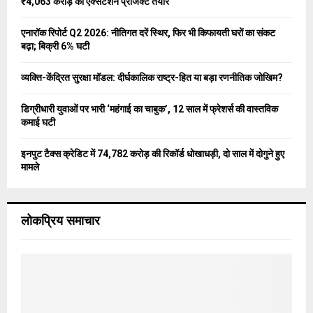
₹4,063 करोड़ का एक्सटेंशन प्रोजेक्ट तैयार
:
C
एनारॉक रिपोर्ट Q2 2026: नीतिगत दरें स्थिर, फिर भी किफायती घरों का संकट
बढ़ा; बिक्री 6% घटी
H
व्यक्ति-केंद्रित सुरक्षा मॉडल: दीर्घकालिक राष्ट्र-हित या बड़ा रणनीतिक जोखिम?
डिग्रीधारी युवाओं पर भारी ‘महंगाई का चाबुक’, 12 साल में फ्रेशर्स की वास्तविक
कमाई घटी
इनपुट टैक्स क्रेडिट में 74,782 करोड़ की रिकॉर्ड धोखाधड़ी, दो साल में दोगुने हुए
मामले
लोकप्रिय समाचार