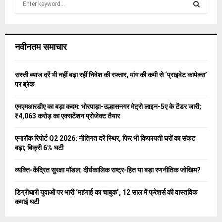
e
a
S
r
c
E
नवीनतम समाचार
h
f
A
o
सस्ती ब्याज दरें भी नहीं बढ़ा रहीं निवेश की रफ्तार, मांग की कमी से ‘प्राइवेट कापेक्स’
r
R
पर ब्रेक
:
C
एमएमआरडीए का बड़ा कदम: भोरपाड़ा-उल्हासनगर मेट्रो लाइन-5ए के टेंडर जारी;
₹4,063 करोड़ का एक्सटेंशन प्रोजेक्ट तैयार
H
एनारॉक रिपोर्ट Q2 2026: नीतिगत दरें स्थिर, फिर भी किफायती घरों का संकट
बढ़ा; बिक्री 6% घटी
व्यक्ति-केंद्रित सुरक्षा मॉडल: दीर्घकालिक राष्ट्र-हित या बड़ा रणनीतिक जोखिम?
डिग्रीधारी युवाओं पर भारी ‘महंगाई का चाबुक’, 12 साल में फ्रेशर्स की वास्तविक
कमाई घटी