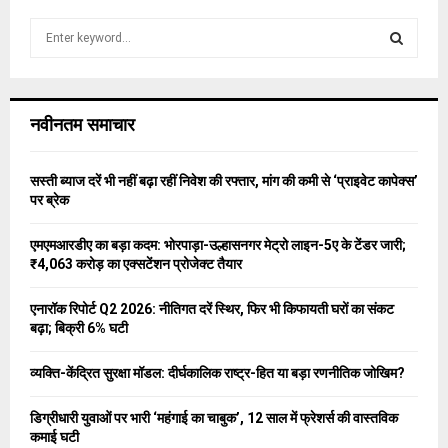
S
e
a
S
r
c
E
नवीनतम समाचार
h
f
A
o
सस्ती ब्याज दरें भी नहीं बढ़ा रहीं निवेश की रफ्तार, मांग की कमी से ‘प्राइवेट कापेक्स’
r
R
पर ब्रेक
:
C
एमएमआरडीए का बड़ा कदम: भोरपाड़ा-उल्हासनगर मेट्रो लाइन-5ए के टेंडर जारी;
₹4,063 करोड़ का एक्सटेंशन प्रोजेक्ट तैयार
H
एनारॉक रिपोर्ट Q2 2026: नीतिगत दरें स्थिर, फिर भी किफायती घरों का संकट
बढ़ा; बिक्री 6% घटी
व्यक्ति-केंद्रित सुरक्षा मॉडल: दीर्घकालिक राष्ट्र-हित या बड़ा रणनीतिक जोखिम?
डिग्रीधारी युवाओं पर भारी ‘महंगाई का चाबुक’, 12 साल में फ्रेशर्स की वास्तविक
कमाई घटी