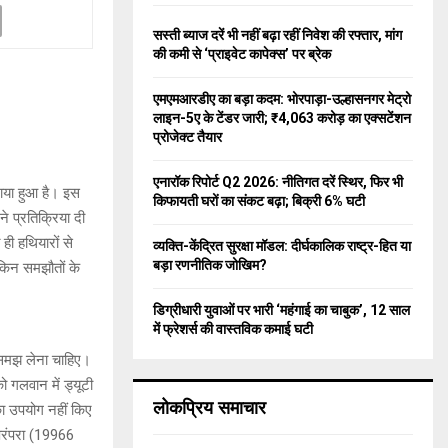
f
A
o
सस्ती ब्याज दरें भी नहीं बढ़ा रहीं निवेश की रफ्तार, मांग
r
R
की कमी से ‘प्राइवेट कापेक्स’ पर ब्रेक
:
C
एमएमआरडीए का बड़ा कदम: भोरपाड़ा-उल्हासनगर मेट्रो
लाइन-5ए के टेंडर जारी; ₹4,063 करोड़ का एक्सटेंशन
H
प्रोजेक्ट तैयार
एनारॉक रिपोर्ट Q2 2026: नीतिगत दरें स्थिर, फिर भी
माया हुआ है। इस
किफायती घरों का संकट बढ़ा; बिक्री 6% घटी
े प्रतिक्रिया दी
 ही हथियारों से
व्यक्ति-केंद्रित सुरक्षा मॉडल: दीर्घकालिक राष्ट्र-हित या
बड़ा रणनीतिक जोखिम?
ेकिन समझौतों के
डिग्रीधारी युवाओं पर भारी ‘महंगाई का चाबुक’, 12 साल
में फ्रेशर्स की वास्तविक कमाई घटी
े समझ लेना चाहिए।
 गलवान में ड्यूटी
लोकप्रिय समाचार
का उपयोग नहीं किए
 परंपरा (19966