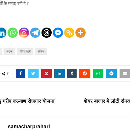
 के तहत) रही है।’
लद्दाख
विदेश मंत्री
सैनिक
0
T
िए गरीब कल्याण रोजगार योजना
शेयर बाजार में लौटी रौन
samacharprahari