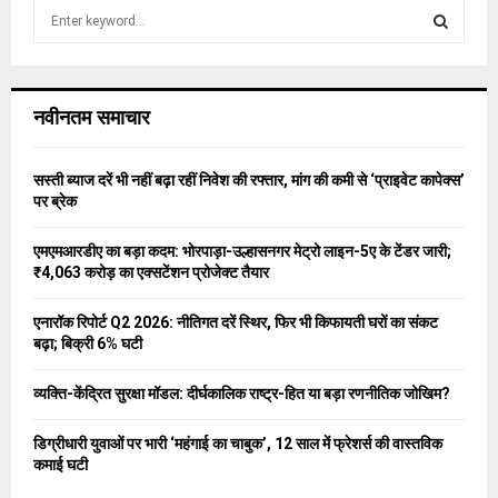
S
e
a
S
r
c
E
नवीनतम समाचार
h
f
A
o
सस्ती ब्याज दरें भी नहीं बढ़ा रहीं निवेश की रफ्तार, मांग की कमी से ‘प्राइवेट कापेक्स’
r
R
पर ब्रेक
:
C
एमएमआरडीए का बड़ा कदम: भोरपाड़ा-उल्हासनगर मेट्रो लाइन-5ए के टेंडर जारी;
₹4,063 करोड़ का एक्सटेंशन प्रोजेक्ट तैयार
H
एनारॉक रिपोर्ट Q2 2026: नीतिगत दरें स्थिर, फिर भी किफायती घरों का संकट
बढ़ा; बिक्री 6% घटी
व्यक्ति-केंद्रित सुरक्षा मॉडल: दीर्घकालिक राष्ट्र-हित या बड़ा रणनीतिक जोखिम?
डिग्रीधारी युवाओं पर भारी ‘महंगाई का चाबुक’, 12 साल में फ्रेशर्स की वास्तविक
कमाई घटी