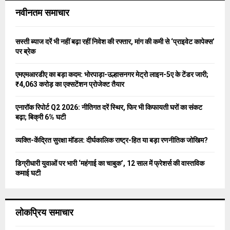
c
E
नवीनतम समाचार
h
f
A
o
सस्ती ब्याज दरें भी नहीं बढ़ा रहीं निवेश की रफ्तार, मांग की कमी से ‘प्राइवेट कापेक्स’
r
R
पर ब्रेक
:
C
एमएमआरडीए का बड़ा कदम: भोरपाड़ा-उल्हासनगर मेट्रो लाइन-5ए के टेंडर जारी;
₹4,063 करोड़ का एक्सटेंशन प्रोजेक्ट तैयार
H
एनारॉक रिपोर्ट Q2 2026: नीतिगत दरें स्थिर, फिर भी किफायती घरों का संकट
बढ़ा; बिक्री 6% घटी
व्यक्ति-केंद्रित सुरक्षा मॉडल: दीर्घकालिक राष्ट्र-हित या बड़ा रणनीतिक जोखिम?
डिग्रीधारी युवाओं पर भारी ‘महंगाई का चाबुक’, 12 साल में फ्रेशर्स की वास्तविक
कमाई घटी
लोकप्रिय समाचार