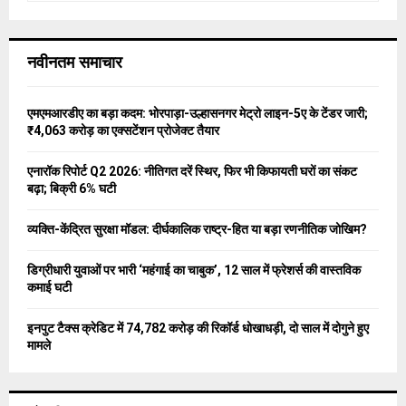
a
S
r
c
E
नवीनतम समाचार
h
f
A
o
एमएमआरडीए का बड़ा कदम: भोरपाड़ा-उल्हासनगर मेट्रो लाइन-5ए के टेंडर जारी;
r
R
₹4,063 करोड़ का एक्सटेंशन प्रोजेक्ट तैयार
:
C
एनारॉक रिपोर्ट Q2 2026: नीतिगत दरें स्थिर, फिर भी किफायती घरों का संकट
बढ़ा; बिक्री 6% घटी
H
व्यक्ति-केंद्रित सुरक्षा मॉडल: दीर्घकालिक राष्ट्र-हित या बड़ा रणनीतिक जोखिम?
डिग्रीधारी युवाओं पर भारी ‘महंगाई का चाबुक’, 12 साल में फ्रेशर्स की वास्तविक
कमाई घटी
इनपुट टैक्स क्रेडिट में 74,782 करोड़ की रिकॉर्ड धोखाधड़ी, दो साल में दोगुने हुए
मामले